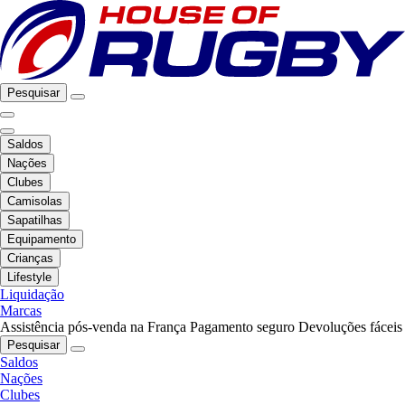
Pesquisar
Saldos
Nações
Clubes
Camisolas
Sapatilhas
Equipamento
Crianças
Lifestyle
Liquidação
Marcas
Assistência pós-venda na França
Pagamento seguro
Devoluções fáceis
Pesquisar
Saldos
Nações
Clubes