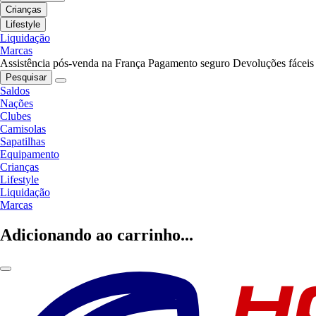
Crianças
Lifestyle
Liquidação
Marcas
Assistência pós-venda na França
Pagamento seguro
Devoluções fáceis
Pesquisar
Saldos
Nações
Clubes
Camisolas
Sapatilhas
Equipamento
Crianças
Lifestyle
Liquidação
Marcas
Adicionando ao carrinho...