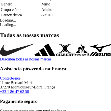
Género
Misto
Grupo etário
Adulto
Característica
&lt;20 L
Loading...
Loading...
Todas as nossas marcas
Descubra todas as nossas marcas
Assistência pós-venda na França
Contacte-nos
11 rue Bernard Maris
37270 Montlouis-sur-Loire, França
+33 1 86 47 62 58
Pagamento seguro
Compre em nosso site com total confiança