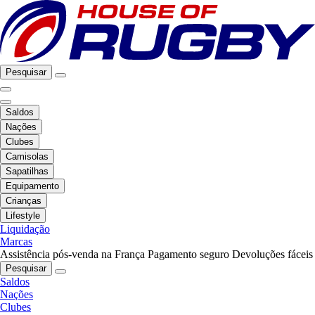
Pesquisar
Saldos
Nações
Clubes
Camisolas
Sapatilhas
Equipamento
Crianças
Lifestyle
Liquidação
Marcas
Assistência pós-venda na França
Pagamento seguro
Devoluções fáceis
Pesquisar
Saldos
Nações
Clubes