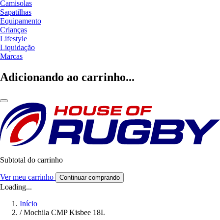
Camisolas
Sapatilhas
Equipamento
Crianças
Lifestyle
Liquidação
Marcas
Adicionando ao carrinho...
Subtotal do carrinho
Ver meu carrinho
Continuar comprando
Loading...
Início
/
Mochila CMP Kisbee 18L