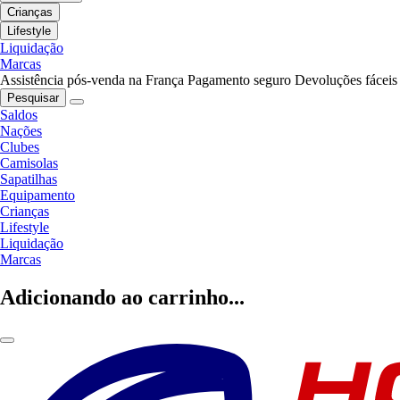
Crianças
Lifestyle
Liquidação
Marcas
Assistência pós-venda na França
Pagamento seguro
Devoluções fáceis
Pesquisar
Saldos
Nações
Clubes
Camisolas
Sapatilhas
Equipamento
Crianças
Lifestyle
Liquidação
Marcas
Adicionando ao carrinho...