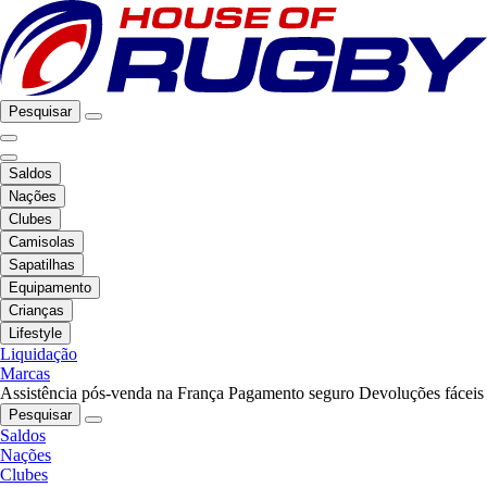
Pesquisar
Saldos
Nações
Clubes
Camisolas
Sapatilhas
Equipamento
Crianças
Lifestyle
Liquidação
Marcas
Assistência pós-venda na França
Pagamento seguro
Devoluções fáceis
Pesquisar
Saldos
Nações
Clubes