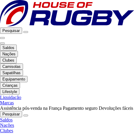
Pesquisar
Saldos
Nações
Clubes
Camisolas
Sapatilhas
Equipamento
Crianças
Lifestyle
Liquidação
Marcas
Assistência pós-venda na França
Pagamento seguro
Devoluções fáceis
Pesquisar
Saldos
Nações
Clubes