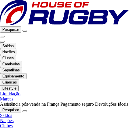
Pesquisar
Saldos
Nações
Clubes
Camisolas
Sapatilhas
Equipamento
Crianças
Lifestyle
Liquidação
Marcas
Assistência pós-venda na França
Pagamento seguro
Devoluções fáceis
Pesquisar
Saldos
Nações
Clubes