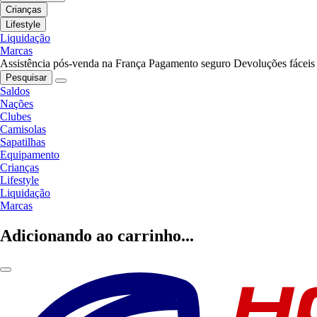
Crianças
Lifestyle
Liquidação
Marcas
Assistência pós-venda na França
Pagamento seguro
Devoluções fáceis
Pesquisar
Saldos
Nações
Clubes
Camisolas
Sapatilhas
Equipamento
Crianças
Lifestyle
Liquidação
Marcas
Adicionando ao carrinho...