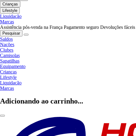
Crianças
Lifestyle
Liquidação
Marcas
Assistência pós-venda na França
Pagamento seguro
Devoluções fáceis
Pesquisar
Saldos
Nações
Clubes
Camisolas
Sapatilhas
Equipamento
Crianças
Lifestyle
Liquidação
Marcas
Adicionando ao carrinho...