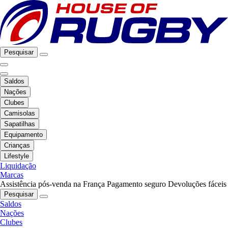
Pesquisar
Saldos
Nações
Clubes
Camisolas
Sapatilhas
Equipamento
Crianças
Lifestyle
Liquidação
Marcas
Assistência pós-venda na França
Pagamento seguro
Devoluções fáceis
Pesquisar
Saldos
Nações
Clubes