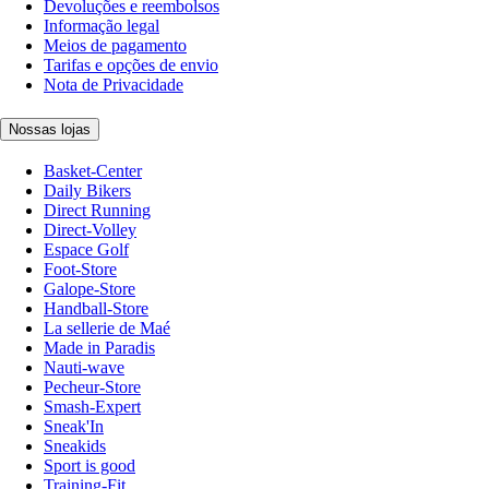
Devoluções e reembolsos
Informação legal
Meios de pagamento
Tarifas e opções de envio
Nota de Privacidade
Nossas lojas
Basket-Center
Daily Bikers
Direct Running
Direct-Volley
Espace Golf
Foot-Store
Galope-Store
Handball-Store
La sellerie de Maé
Made in Paradis
Nauti-wave
Pecheur-Store
Smash-Expert
Sneak'In
Sneakids
Sport is good
Training-Fit