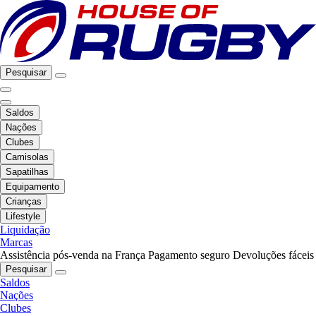
Pesquisar
Saldos
Nações
Clubes
Camisolas
Sapatilhas
Equipamento
Crianças
Lifestyle
Liquidação
Marcas
Assistência pós-venda na França
Pagamento seguro
Devoluções fáceis
Pesquisar
Saldos
Nações
Clubes