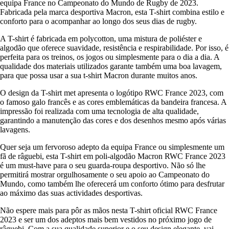
equipa France no Campeonato do Mundo de Rugby de 2023.
Fabricada pela marca desportiva Macron, esta T-shirt combina estilo e
conforto para o acompanhar ao longo dos seus dias de rugby.
A T-shirt é fabricada em polycotton, uma mistura de poliéster e
algodão que oferece suavidade, resistência e respirabilidade. Por isso, é
perfeita para os treinos, os jogos ou simplesmente para o dia a dia. A
qualidade dos materiais utilizados garante também uma boa lavagem,
para que possa usar a sua t-shirt Macron durante muitos anos.
O design da T-shirt met apresenta o logótipo RWC France 2023, com
o famoso galo francês e as cores emblemáticas da bandeira francesa. A
impressão foi realizada com uma tecnologia de alta qualidade,
garantindo a manutenção das cores e dos desenhos mesmo após várias
lavagens.
Quer seja um fervoroso adepto da equipa France ou simplesmente um
fã de râguebi, esta T-shirt em poli-algodão Macron RWC France 2023
é um must-have para o seu guarda-roupa desportivo. Não só lhe
permitirá mostrar orgulhosamente o seu apoio ao Campeonato do
Mundo, como também lhe oferecerá um conforto ótimo para desfrutar
ao máximo das suas actividades desportivas.
Não espere mais para pôr as mãos nesta T-shirt oficial RWC France
2023 e ser um dos adeptos mais bem vestidos no próximo jogo de
râguebi. Com a sua qualidade superior e o seu design elegante, vai