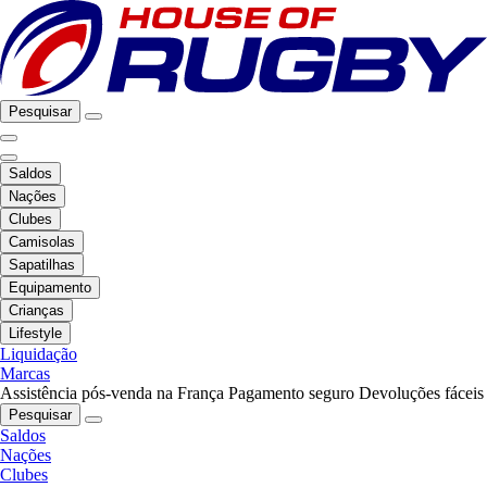
Pesquisar
Saldos
Nações
Clubes
Camisolas
Sapatilhas
Equipamento
Crianças
Lifestyle
Liquidação
Marcas
Assistência pós-venda na França
Pagamento seguro
Devoluções fáceis
Pesquisar
Saldos
Nações
Clubes