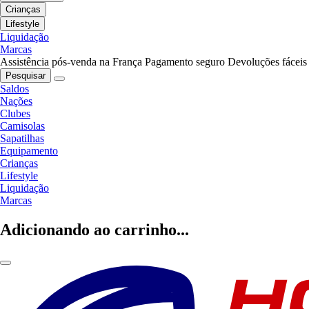
Crianças
Lifestyle
Liquidação
Marcas
Assistência pós-venda na França
Pagamento seguro
Devoluções fáceis
Pesquisar
Saldos
Nações
Clubes
Camisolas
Sapatilhas
Equipamento
Crianças
Lifestyle
Liquidação
Marcas
Adicionando ao carrinho...