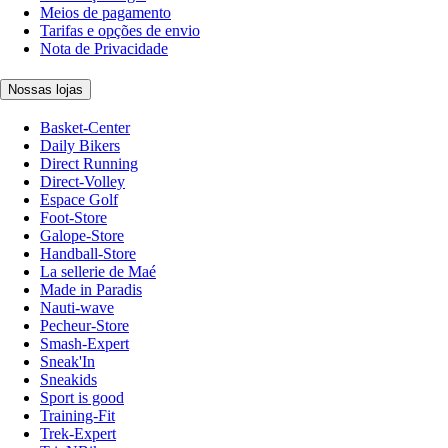
Meios de pagamento
Tarifas e opções de envio
Nota de Privacidade
Nossas lojas
Basket-Center
Daily Bikers
Direct Running
Direct-Volley
Espace Golf
Foot-Store
Galope-Store
Handball-Store
La sellerie de Maé
Made in Paradis
Nauti-wave
Pecheur-Store
Smash-Expert
Sneak'In
Sneakids
Sport is good
Training-Fit
Trek-Expert