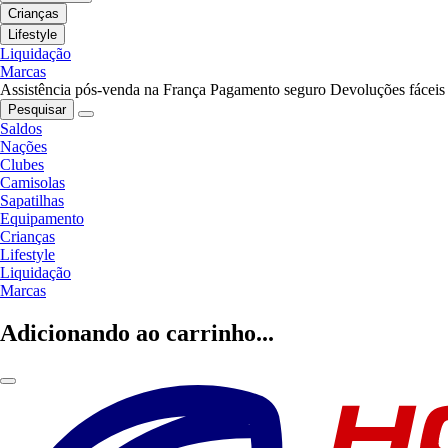
Crianças
Lifestyle
Liquidação
Marcas
Assistência pós-venda na França
Pagamento seguro
Devoluções fáceis
Pesquisar
Saldos
Nações
Clubes
Camisolas
Sapatilhas
Equipamento
Crianças
Lifestyle
Liquidação
Marcas
Adicionando ao carrinho...