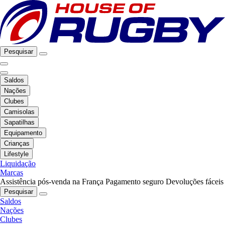
Pesquisar
Saldos
Nações
Clubes
Camisolas
Sapatilhas
Equipamento
Crianças
Lifestyle
Liquidação
Marcas
Assistência pós-venda na França
Pagamento seguro
Devoluções fáceis
Pesquisar
Saldos
Nações
Clubes