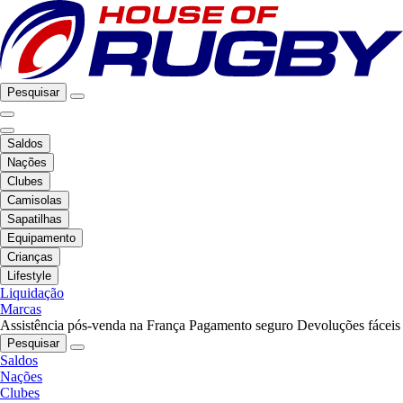
Pesquisar
Saldos
Nações
Clubes
Camisolas
Sapatilhas
Equipamento
Crianças
Lifestyle
Liquidação
Marcas
Assistência pós-venda na França
Pagamento seguro
Devoluções fáceis
Pesquisar
Saldos
Nações
Clubes