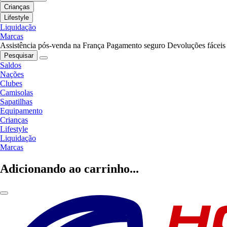
Crianças
Lifestyle
Liquidação
Marcas
Assistência pós-venda na França
Pagamento seguro
Devoluções fáceis
Pesquisar
Saldos
Nações
Clubes
Camisolas
Sapatilhas
Equipamento
Crianças
Lifestyle
Liquidação
Marcas
Adicionando ao carrinho...