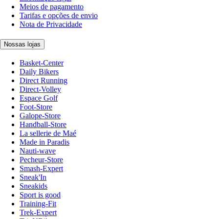
Meios de pagamento
Tarifas e opções de envio
Nota de Privacidade
Nossas lojas
Basket-Center
Daily Bikers
Direct Running
Direct-Volley
Espace Golf
Foot-Store
Galope-Store
Handball-Store
La sellerie de Maé
Made in Paradis
Nauti-wave
Pecheur-Store
Smash-Expert
Sneak'In
Sneakids
Sport is good
Training-Fit
Trek-Expert