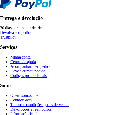
Entrega e devolução
30 dias para mudar de ideia
Devolva seu pedido
Trustpilot
Serviços
Minha conta
Centro de ajuda
Acompanhar meu pedido
Devolver meu pedido
Códigos promocionais
Sobre
Quem somos nós?
Contacte-nos
Termos e condições gerais de venda
Devoluções e reembolsos
Informação legal