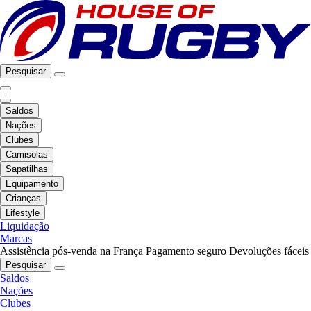
Pesquisar
Saldos
Nações
Clubes
Camisolas
Sapatilhas
Equipamento
Crianças
Lifestyle
Liquidação
Marcas
Assistência pós-venda na França
Pagamento seguro
Devoluções fáceis
Pesquisar
Saldos
Nações
Clubes