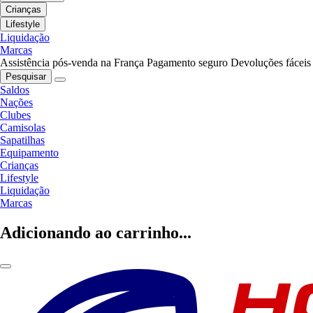
Crianças
Lifestyle
Liquidação
Marcas
Assistência pós-venda na França
Pagamento seguro
Devoluções fáceis
Pesquisar
Saldos
Nações
Clubes
Camisolas
Sapatilhas
Equipamento
Crianças
Lifestyle
Liquidação
Marcas
Adicionando ao carrinho...