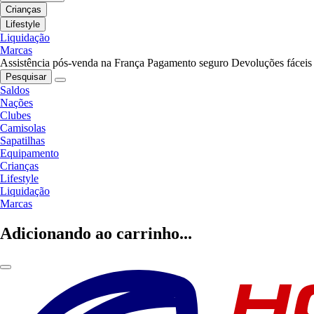
Crianças
Lifestyle
Liquidação
Marcas
Assistência pós-venda na França
Pagamento seguro
Devoluções fáceis
Pesquisar
Saldos
Nações
Clubes
Camisolas
Sapatilhas
Equipamento
Crianças
Lifestyle
Liquidação
Marcas
Adicionando ao carrinho...