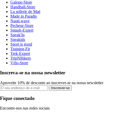
Galope-Store
Handball-Store
La sellerie de Maé
Made in Paradis
Nauti-wave
Pecheur-Store
Smash-Expert
Sneak'In
Sneakids
Sport is good
Training-Fit
Trek-Expert
TripNBikers
Vélo-Store
Inscreva-se na nossa newsletter
Aproveite 10% de desconto ao inscrever-se na nossa newsletter
Inscrever-se
Fique conectado
Encontre-nos nas redes sociais