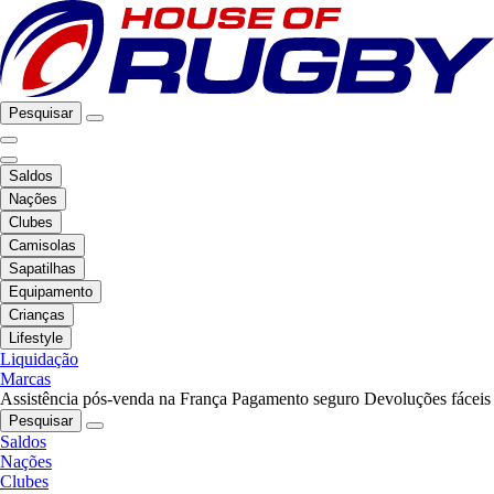
Pesquisar
Saldos
Nações
Clubes
Camisolas
Sapatilhas
Equipamento
Crianças
Lifestyle
Liquidação
Marcas
Assistência pós-venda na França
Pagamento seguro
Devoluções fáceis
Pesquisar
Saldos
Nações
Clubes