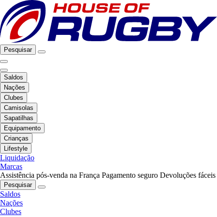
Pesquisar
Saldos
Nações
Clubes
Camisolas
Sapatilhas
Equipamento
Crianças
Lifestyle
Liquidação
Marcas
Assistência pós-venda na França
Pagamento seguro
Devoluções fáceis
Pesquisar
Saldos
Nações
Clubes