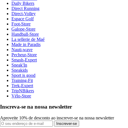
Daily Bikers
Direct Running
Direct-Volley
Espace Golf
Foot-Store
Galope-Store
Handball-Store
La sellerie de Maé
Made in Paradis
Nauti-wave
Pecheur-Store
Smash-Expert
Sneak'In
Sneakids
Sport is good
Training-Fit
Trek-Expert
TripNBikers
Vélo-Store
Inscreva-se na nossa newsletter
Aproveite 10% de desconto ao inscrever-se na nossa newsletter
Inscrever-se