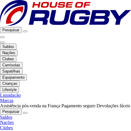
Pesquisar
Saldos
Nações
Clubes
Camisolas
Sapatilhas
Equipamento
Crianças
Lifestyle
Liquidação
Marcas
Assistência pós-venda na França
Pagamento seguro
Devoluções fáceis
Pesquisar
Saldos
Nações
Clubes