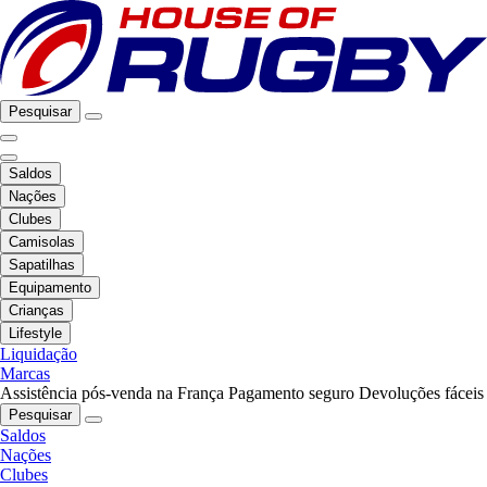
Pesquisar
Saldos
Nações
Clubes
Camisolas
Sapatilhas
Equipamento
Crianças
Lifestyle
Liquidação
Marcas
Assistência pós-venda na França
Pagamento seguro
Devoluções fáceis
Pesquisar
Saldos
Nações
Clubes