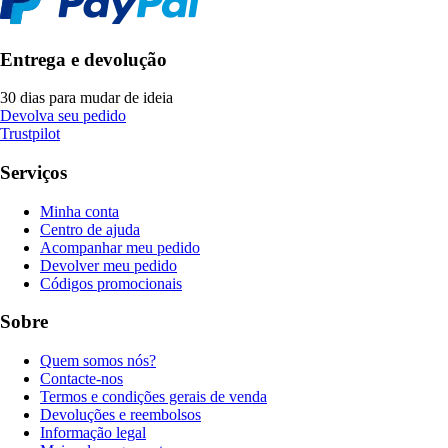
Entrega e devolução
30 dias para mudar de ideia
Devolva seu pedido
Trustpilot
Serviços
Minha conta
Centro de ajuda
Acompanhar meu pedido
Devolver meu pedido
Códigos promocionais
Sobre
Quem somos nós?
Contacte-nos
Termos e condições gerais de venda
Devoluções e reembolsos
Informação legal