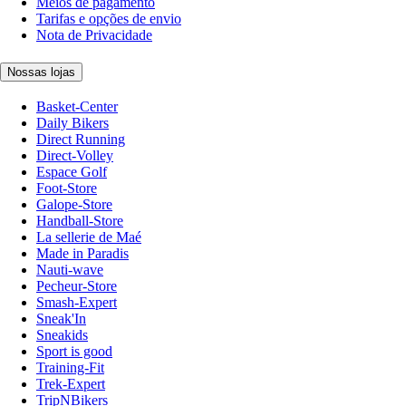
Meios de pagamento
Tarifas e opções de envio
Nota de Privacidade
Nossas lojas
Basket-Center
Daily Bikers
Direct Running
Direct-Volley
Espace Golf
Foot-Store
Galope-Store
Handball-Store
La sellerie de Maé
Made in Paradis
Nauti-wave
Pecheur-Store
Smash-Expert
Sneak'In
Sneakids
Sport is good
Training-Fit
Trek-Expert
TripNBikers