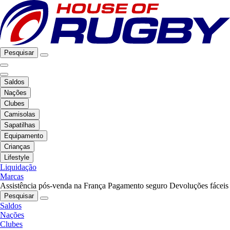
Pesquisar
Saldos
Nações
Clubes
Camisolas
Sapatilhas
Equipamento
Crianças
Lifestyle
Liquidação
Marcas
Assistência pós-venda na França
Pagamento seguro
Devoluções fáceis
Pesquisar
Saldos
Nações
Clubes