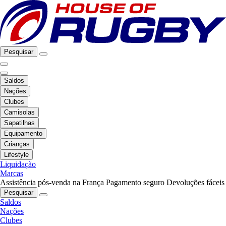
Pesquisar
Saldos
Nações
Clubes
Camisolas
Sapatilhas
Equipamento
Crianças
Lifestyle
Liquidação
Marcas
Assistência pós-venda na França
Pagamento seguro
Devoluções fáceis
Pesquisar
Saldos
Nações
Clubes