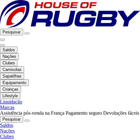
Pesquisar
Saldos
Nações
Clubes
Camisolas
Sapatilhas
Equipamento
Crianças
Lifestyle
Liquidação
Marcas
Assistência pós-venda na França
Pagamento seguro
Devoluções fáceis
Pesquisar
Saldos
Nações
Clubes