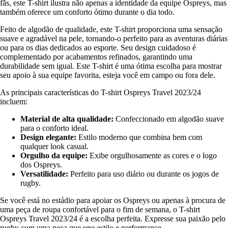
fãs, este T-shirt ilustra não apenas a identidade da equipe Ospreys, mas
também oferece um conforto ótimo durante o dia todo.
Feito de algodão de qualidade, este T-shirt proporciona uma sensação
suave e agradável na pele, tornando-o perfeito para as aventuras diárias
ou para os dias dedicados ao esporte. Seu design cuidadoso é
complementado por acabamentos refinados, garantindo uma
durabilidade sem igual. Este T-shirt é uma ótima escolha para mostrar
seu apoio à sua equipe favorita, esteja você em campo ou fora dele.
As principais características do T-shirt Ospreys Travel 2023/24
incluem:
Material de alta qualidade:
Confeccionado em algodão suave
para o conforto ideal.
Design elegante:
Estilo moderno que combina bem com
qualquer look casual.
Orgulho da equipe:
Exibe orgulhosamente as cores e o logo
dos Ospreys.
Versatilidade:
Perfeito para uso diário ou durante os jogos de
rugby.
Se você está no estádio para apoiar os Ospreys ou apenas à procura de
uma peça de roupa confortável para o fim de semana, o T-shirt
Ospreys Travel 2023/24 é a escolha perfeita. Expresse sua paixão pelo
rugby com uma peça que une estilo e performance.