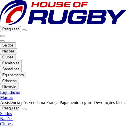
Pesquisar
Saldos
Nações
Clubes
Camisolas
Sapatilhas
Equipamento
Crianças
Lifestyle
Liquidação
Marcas
Assistência pós-venda na França
Pagamento seguro
Devoluções fáceis
Pesquisar
Saldos
Nações
Clubes