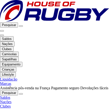
Pesquisar
Saldos
Nações
Clubes
Camisolas
Sapatilhas
Equipamento
Crianças
Lifestyle
Liquidação
Marcas
Assistência pós-venda na França
Pagamento seguro
Devoluções fáceis
Pesquisar
Saldos
Nações
Clubes