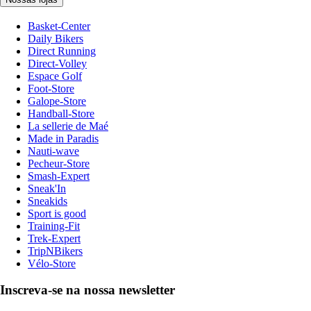
Basket-Center
Daily Bikers
Direct Running
Direct-Volley
Espace Golf
Foot-Store
Galope-Store
Handball-Store
La sellerie de Maé
Made in Paradis
Nauti-wave
Pecheur-Store
Smash-Expert
Sneak'In
Sneakids
Sport is good
Training-Fit
Trek-Expert
TripNBikers
Vélo-Store
Inscreva-se na nossa newsletter