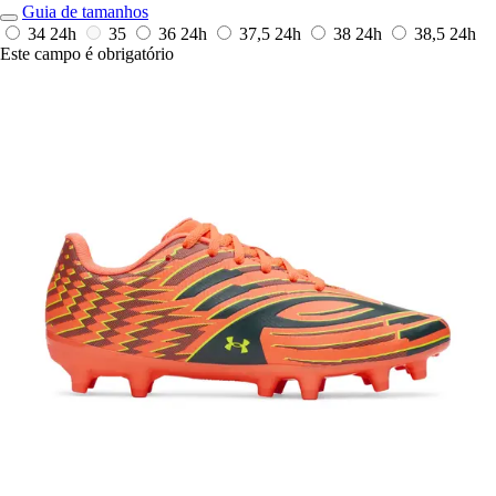
Guia de tamanhos
34
24h
35
36
24h
37,5
24h
38
24h
38,5
24h
Este campo é obrigatório