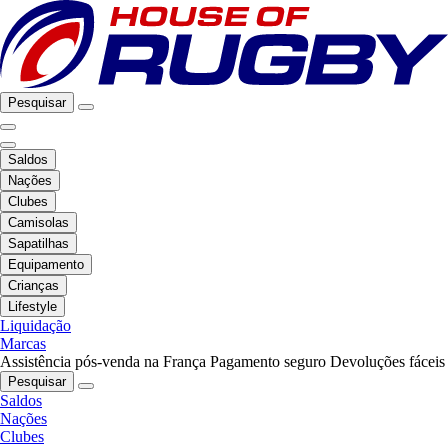
Pesquisar
Saldos
Nações
Clubes
Camisolas
Sapatilhas
Equipamento
Crianças
Lifestyle
Liquidação
Marcas
Assistência pós-venda na França
Pagamento seguro
Devoluções fáceis
Pesquisar
Saldos
Nações
Clubes