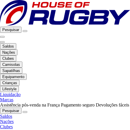
Pesquisar
Saldos
Nações
Clubes
Camisolas
Sapatilhas
Equipamento
Crianças
Lifestyle
Liquidação
Marcas
Assistência pós-venda na França
Pagamento seguro
Devoluções fáceis
Pesquisar
Saldos
Nações
Clubes