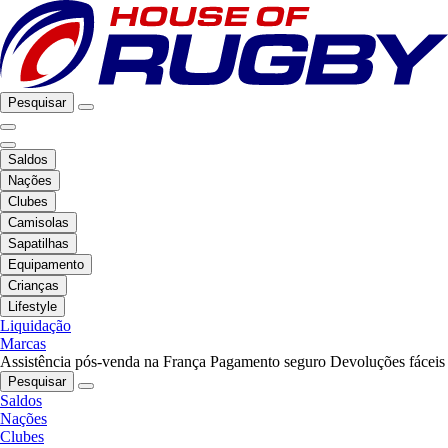
Pesquisar
Saldos
Nações
Clubes
Camisolas
Sapatilhas
Equipamento
Crianças
Lifestyle
Liquidação
Marcas
Assistência pós-venda na França
Pagamento seguro
Devoluções fáceis
Pesquisar
Saldos
Nações
Clubes