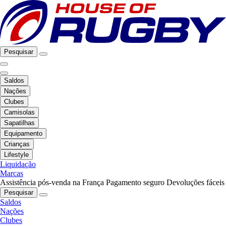
Pesquisar
Saldos
Nações
Clubes
Camisolas
Sapatilhas
Equipamento
Crianças
Lifestyle
Liquidação
Marcas
Assistência pós-venda na França
Pagamento seguro
Devoluções fáceis
Pesquisar
Saldos
Nações
Clubes