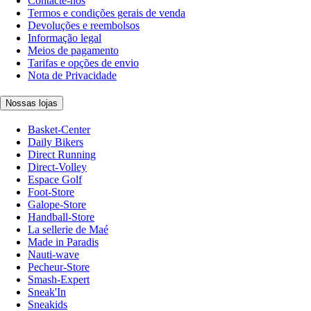
Contacte-nos
Termos e condições gerais de venda
Devoluções e reembolsos
Informação legal
Meios de pagamento
Tarifas e opções de envio
Nota de Privacidade
Nossas lojas
Basket-Center
Daily Bikers
Direct Running
Direct-Volley
Espace Golf
Foot-Store
Galope-Store
Handball-Store
La sellerie de Maé
Made in Paradis
Nauti-wave
Pecheur-Store
Smash-Expert
Sneak'In
Sneakids