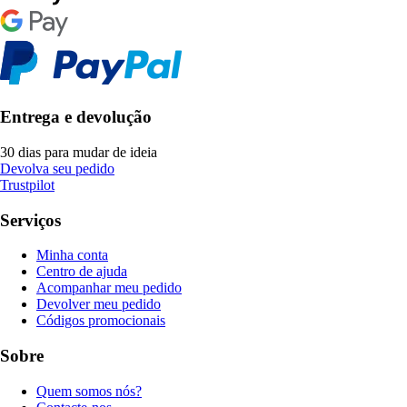
Entrega e devolução
30 dias para mudar de ideia
Devolva seu pedido
Trustpilot
Serviços
Minha conta
Centro de ajuda
Acompanhar meu pedido
Devolver meu pedido
Códigos promocionais
Sobre
Quem somos nós?