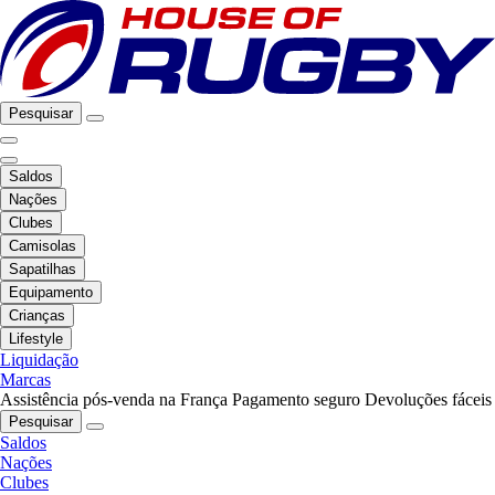
Pesquisar
Saldos
Nações
Clubes
Camisolas
Sapatilhas
Equipamento
Crianças
Lifestyle
Liquidação
Marcas
Assistência pós-venda na França
Pagamento seguro
Devoluções fáceis
Pesquisar
Saldos
Nações
Clubes