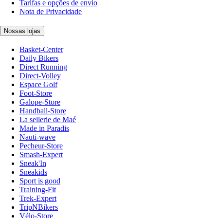
Tarifas e opções de envio
Nota de Privacidade
Nossas lojas
Basket-Center
Daily Bikers
Direct Running
Direct-Volley
Espace Golf
Foot-Store
Galope-Store
Handball-Store
La sellerie de Maé
Made in Paradis
Nauti-wave
Pecheur-Store
Smash-Expert
Sneak'In
Sneakids
Sport is good
Training-Fit
Trek-Expert
TripNBikers
Vélo-Store