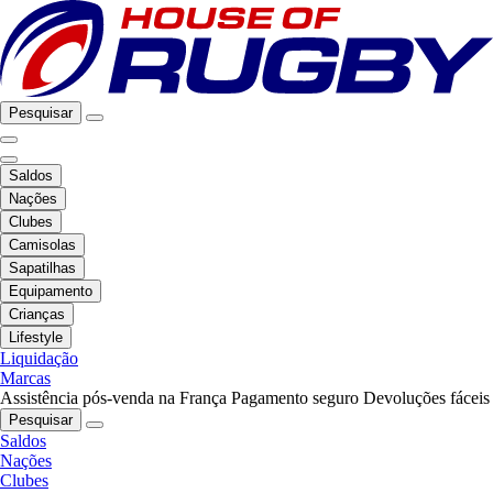
Pesquisar
Saldos
Nações
Clubes
Camisolas
Sapatilhas
Equipamento
Crianças
Lifestyle
Liquidação
Marcas
Assistência pós-venda na França
Pagamento seguro
Devoluções fáceis
Pesquisar
Saldos
Nações
Clubes