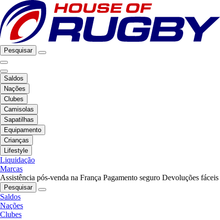
Pesquisar
Saldos
Nações
Clubes
Camisolas
Sapatilhas
Equipamento
Crianças
Lifestyle
Liquidação
Marcas
Assistência pós-venda na França
Pagamento seguro
Devoluções fáceis
Pesquisar
Saldos
Nações
Clubes