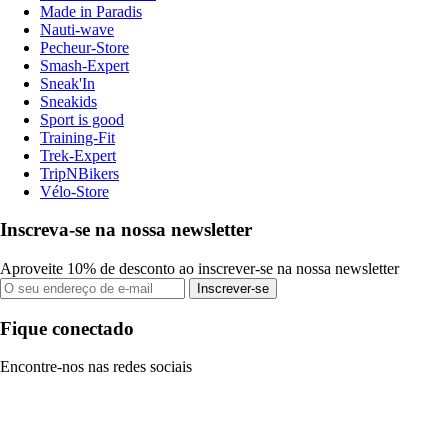
Made in Paradis
Nauti-wave
Pecheur-Store
Smash-Expert
Sneak'In
Sneakids
Sport is good
Training-Fit
Trek-Expert
TripNBikers
Vélo-Store
Inscreva-se na nossa newsletter
Aproveite 10% de desconto ao inscrever-se na nossa newsletter
Inscrever-se
Fique conectado
Encontre-nos nas redes sociais