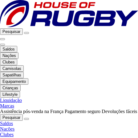
Pesquisar
Saldos
Nações
Clubes
Camisolas
Sapatilhas
Equipamento
Crianças
Lifestyle
Liquidação
Marcas
Assistência pós-venda na França
Pagamento seguro
Devoluções fáceis
Pesquisar
Saldos
Nações
Clubes