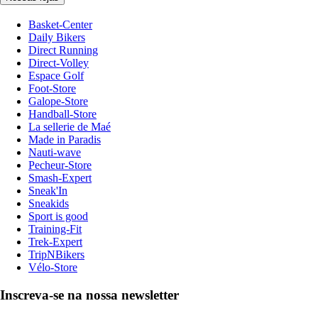
Basket-Center
Daily Bikers
Direct Running
Direct-Volley
Espace Golf
Foot-Store
Galope-Store
Handball-Store
La sellerie de Maé
Made in Paradis
Nauti-wave
Pecheur-Store
Smash-Expert
Sneak'In
Sneakids
Sport is good
Training-Fit
Trek-Expert
TripNBikers
Vélo-Store
Inscreva-se na nossa newsletter