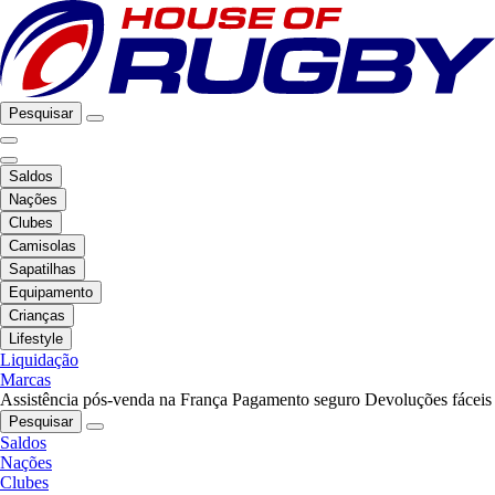
Pesquisar
Saldos
Nações
Clubes
Camisolas
Sapatilhas
Equipamento
Crianças
Lifestyle
Liquidação
Marcas
Assistência pós-venda na França
Pagamento seguro
Devoluções fáceis
Pesquisar
Saldos
Nações
Clubes