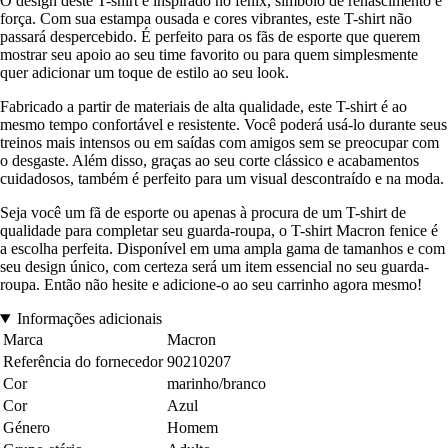
O design deste T-shirt é inspirado no fênix, símbolo de renascimento e
força. Com sua estampa ousada e cores vibrantes, este T-shirt não
passará despercebido. É perfeito para os fãs de esporte que querem
mostrar seu apoio ao seu time favorito ou para quem simplesmente
quer adicionar um toque de estilo ao seu look.
Fabricado a partir de materiais de alta qualidade, este T-shirt é ao
mesmo tempo confortável e resistente. Você poderá usá-lo durante seus
treinos mais intensos ou em saídas com amigos sem se preocupar com
o desgaste. Além disso, graças ao seu corte clássico e acabamentos
cuidadosos, também é perfeito para um visual descontraído e na moda.
Seja você um fã de esporte ou apenas à procura de um T-shirt de
qualidade para completar seu guarda-roupa, o T-shirt Macron fenice é
a escolha perfeita. Disponível em uma ampla gama de tamanhos e com
seu design único, com certeza será um item essencial no seu guarda-
roupa. Então não hesite e adicione-o ao seu carrinho agora mesmo!
Informações adicionais
Marca
Macron
Referência do fornecedor
90210207
Cor
marinho/branco
Cor
Azul
Género
Homem