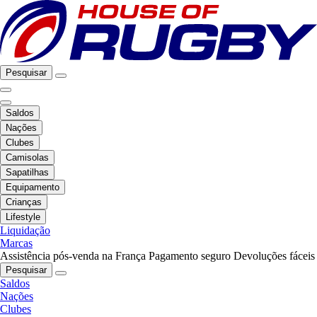
Pesquisar
Saldos
Nações
Clubes
Camisolas
Sapatilhas
Equipamento
Crianças
Lifestyle
Liquidação
Marcas
Assistência pós-venda na França
Pagamento seguro
Devoluções fáceis
Pesquisar
Saldos
Nações
Clubes