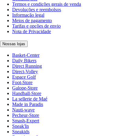
Termos e condições gerais de venda
Devoluções e reembolsos
Informação legal
Meios de pagamento
Tarifas e opções de envio
Nota de Privacidade
Nossas lojas
Basket-Center
Daily Bikers
Direct Running
Direct-Volley
Espace Golf
Foot-Store
Galope-Store
Handball-Store
La sellerie de Maé
Made in Paradis
Nauti-wave
Pecheur-Store
Smash-Expert
Sneak'In
Sneakids