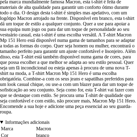
pela marca mundialmente famosa Macron, esta t-shirt é feita de
materiais de alta qualidade para garantir um conforto ótimo durante
todo o dia. O design desta t-shirt é simples mas apelativo, com um
logótipo Macron arrojado na frente. Disponível em branco, esta t-shirt
dá um toque de estilo a qualquer conjunto. Quer a use para apoiar a
sua equipa num jogo ou para dar um toque de personalidade ao seu
vestuário casual, esta t-shirt é uma escolha versátil. A T-shirt Macron
Mp 151 Hero está disponível numa gama de tamanhos para se adaptar
a todas as formas do corpo. Quer seja homem ou mulher, encontrará o
tamanho perfeito para garantir um ajuste confortável e lisonjeiro. Além
disso, esta T-shirt está também disponível numa gama de cores, para
que possa escolher a que melhor se adapta ao seu estilo pessoal. Quer
seja um fã incondicional ou esteja apenas à procura de uma nova T-
shirt na moda, a T-shirt Macron Mp 151 Hero é uma escolha
obrigatória. Combine-a com os seus jeans e sapatilhas preferidos para
um look casual chique, ou use-a com um blazer para dar um toque de
sofisticação ao seu conjunto. Seja como for, esta T-shirt vai fazer com
que se destaque com estilo. Se procura uma T-shirt de qualidade que
seja confortável e com estilo, não procure mais, Macron Mp 151 Hero.
Encomende a sua hoje e adicione uma peça essencial ao seu guarda-
roupa.
Informações adicionais
Marca
Macron
Cor
branco