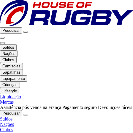
Pesquisar
Saldos
Nações
Clubes
Camisolas
Sapatilhas
Equipamento
Crianças
Lifestyle
Liquidação
Marcas
Assistência pós-venda na França
Pagamento seguro
Devoluções fáceis
Pesquisar
Saldos
Nações
Clubes