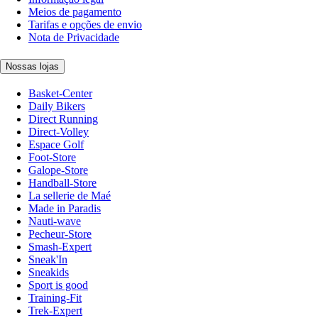
Meios de pagamento
Tarifas e opções de envio
Nota de Privacidade
Nossas lojas
Basket-Center
Daily Bikers
Direct Running
Direct-Volley
Espace Golf
Foot-Store
Galope-Store
Handball-Store
La sellerie de Maé
Made in Paradis
Nauti-wave
Pecheur-Store
Smash-Expert
Sneak'In
Sneakids
Sport is good
Training-Fit
Trek-Expert