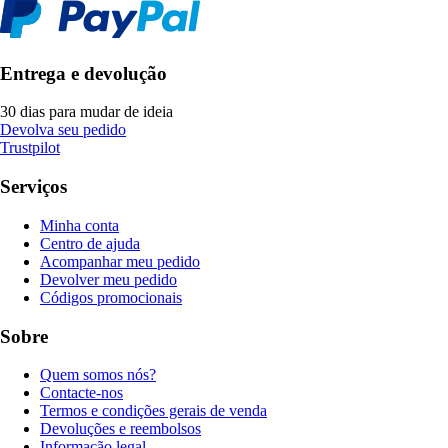
Entrega e devolução
30 dias para mudar de ideia
Devolva seu pedido
Trustpilot
Serviços
Minha conta
Centro de ajuda
Acompanhar meu pedido
Devolver meu pedido
Códigos promocionais
Sobre
Quem somos nós?
Contacte-nos
Termos e condições gerais de venda
Devoluções e reembolsos
Informação legal