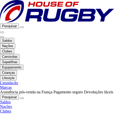
Pesquisar
Saldos
Nações
Clubes
Camisolas
Sapatilhas
Equipamento
Crianças
Lifestyle
Liquidação
Marcas
Assistência pós-venda na França
Pagamento seguro
Devoluções fáceis
Pesquisar
Saldos
Nações
Clubes