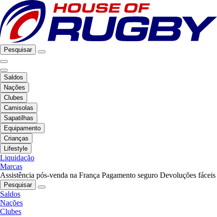
Pesquisar
Saldos
Nações
Clubes
Camisolas
Sapatilhas
Equipamento
Crianças
Lifestyle
Liquidação
Marcas
Assistência pós-venda na França
Pagamento seguro
Devoluções fáceis
Pesquisar
Saldos
Nações
Clubes