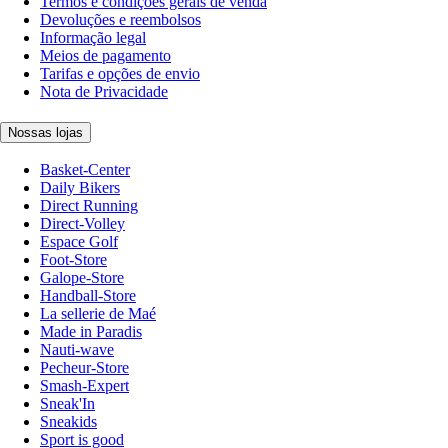
Termos e condições gerais de venda
Devoluções e reembolsos
Informação legal
Meios de pagamento
Tarifas e opções de envio
Nota de Privacidade
Nossas lojas
Basket-Center
Daily Bikers
Direct Running
Direct-Volley
Espace Golf
Foot-Store
Galope-Store
Handball-Store
La sellerie de Maé
Made in Paradis
Nauti-wave
Pecheur-Store
Smash-Expert
Sneak'In
Sneakids
Sport is good