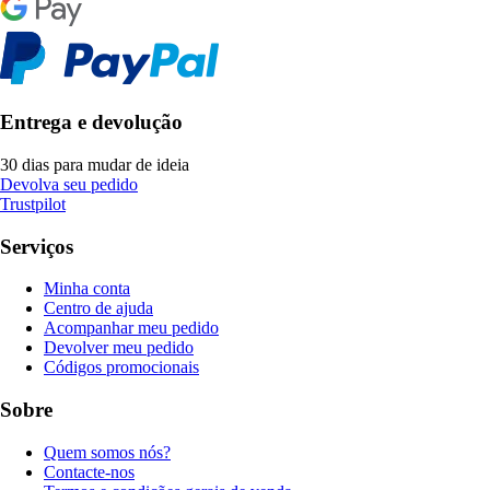
Entrega e devolução
30 dias para mudar de ideia
Devolva seu pedido
Trustpilot
Serviços
Minha conta
Centro de ajuda
Acompanhar meu pedido
Devolver meu pedido
Códigos promocionais
Sobre
Quem somos nós?
Contacte-nos