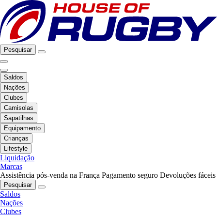
Pesquisar
Saldos
Nações
Clubes
Camisolas
Sapatilhas
Equipamento
Crianças
Lifestyle
Liquidação
Marcas
Assistência pós-venda na França
Pagamento seguro
Devoluções fáceis
Pesquisar
Saldos
Nações
Clubes