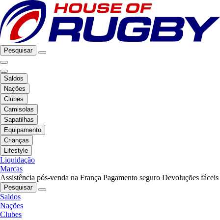
Pesquisar
Saldos
Nações
Clubes
Camisolas
Sapatilhas
Equipamento
Crianças
Lifestyle
Liquidação
Marcas
Assistência pós-venda na França
Pagamento seguro
Devoluções fáceis
Pesquisar
Saldos
Nações
Clubes