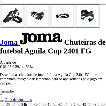
Joma
Chuteiras de
futebol Aguila Cup 2401 FG
A partir de
€ 61,98
€ 29,14
-53%
Descubra as chuteiras de futebol Joma Aguila Cup 2401 FG, que
combinam tradição e desempenho para os apaixonados pelo jogo em
campo.
Tamanho
*
Guia de tamanhos
39
40
24h
40,5
41
42
42,5
43
43,5