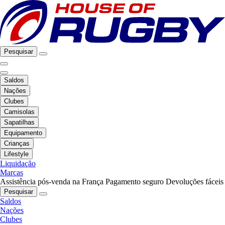
Pesquisar
Saldos
Nações
Clubes
Camisolas
Sapatilhas
Equipamento
Crianças
Lifestyle
Liquidação
Marcas
Assistência pós-venda na França
Pagamento seguro
Devoluções fáceis
Pesquisar
Saldos
Nações
Clubes