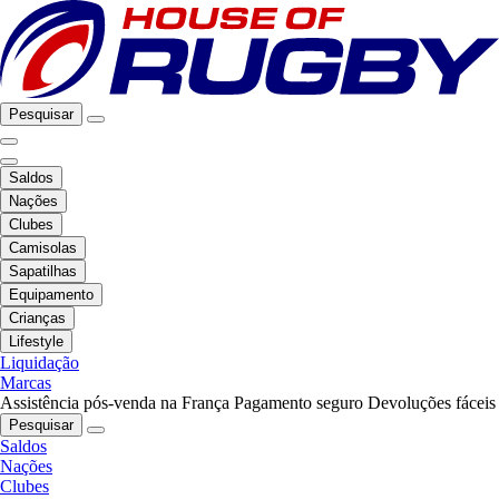
Pesquisar
Saldos
Nações
Clubes
Camisolas
Sapatilhas
Equipamento
Crianças
Lifestyle
Liquidação
Marcas
Assistência pós-venda na França
Pagamento seguro
Devoluções fáceis
Pesquisar
Saldos
Nações
Clubes