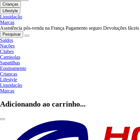
Crianças
Lifestyle
Liquidação
Marcas
Assistência pós-venda na França
Pagamento seguro
Devoluções fáceis
Pesquisar
Saldos
Nações
Clubes
Camisolas
Sapatilhas
Equipamento
Crianças
Lifestyle
Liquidação
Marcas
Adicionando ao carrinho...