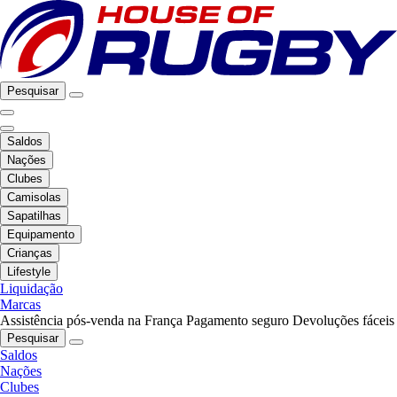
Pesquisar
Saldos
Nações
Clubes
Camisolas
Sapatilhas
Equipamento
Crianças
Lifestyle
Liquidação
Marcas
Assistência pós-venda na França
Pagamento seguro
Devoluções fáceis
Pesquisar
Saldos
Nações
Clubes