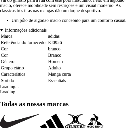
Vai do ginásio para a rua com este pólo masculino. Feito em algodão
macio, oferece mobilidade sem restrições e um visual moderno. As
clássicas três tiras nas mangas dão um toque desportivo.
Um pólo de algodão macio concebido para um conforto casual.
Informações adicionais
Marca
adidas
Referência do fornecedor
EJ0926
Cor
branco
Cor
Branco
Género
Homem
Grupo etário
Adulto
Característica
Manga curta
Sortido
Essentials
Loading...
Loading...
Todas as nossas marcas