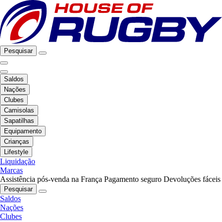
Pesquisar
Saldos
Nações
Clubes
Camisolas
Sapatilhas
Equipamento
Crianças
Lifestyle
Liquidação
Marcas
Assistência pós-venda na França
Pagamento seguro
Devoluções fáceis
Pesquisar
Saldos
Nações
Clubes