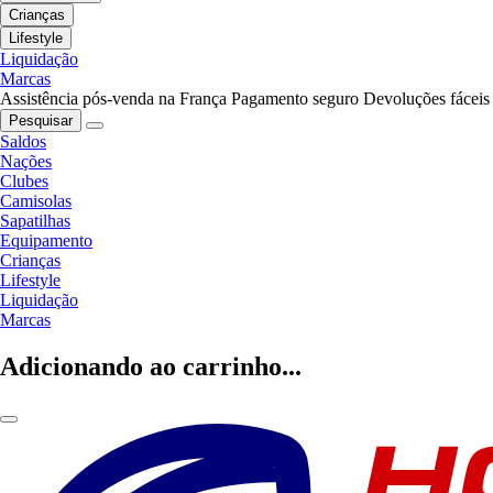
Crianças
Lifestyle
Liquidação
Marcas
Assistência pós-venda na França
Pagamento seguro
Devoluções fáceis
Pesquisar
Saldos
Nações
Clubes
Camisolas
Sapatilhas
Equipamento
Crianças
Lifestyle
Liquidação
Marcas
Adicionando ao carrinho...