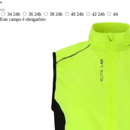
*
34
24h
36
24h
38
24h
40
24h
42
24h
44
Este campo é obrigatório